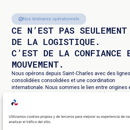
Nos itinéraires opérationnels
CE N’EST PAS SEULEMENT
DE LA LOGISTIQUE.
C’EST DE LA CONFIANCE 
MOUVEMENT.
Nous opérons depuis Saint-Charles avec des ligne
consolidées consolidées et une coordination
internationale. Nous sommes le lien entre origines 
destinations, entre personnes et marchés.
Chaque région est gérée avec planification, experti
locale et présence réelle sur le terrain.
Utilizamos cookies propias y de terceros para mejorar su experiencia de n
analizar el tráfico del sitio.
Nous analysons chaque opération selon sa comple